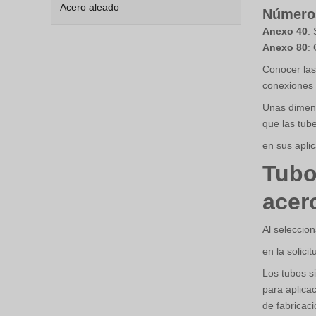
Acero aleado
Número
Anexo 40
:
Anexo 80
:
Conocer las
conexiones 
Unas dimens
que las tub
en sus apli
Tubo
acer
Al seleccion
en la solicit
Los tubos s
para aplica
de fabricaci