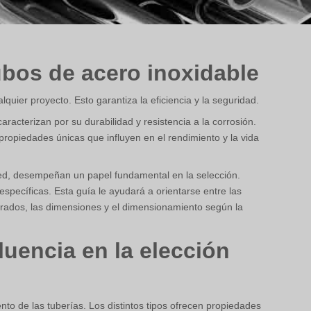
Greek
Hindi
Japanese
ubos de acero inoxidable
Italian
Portuguese
uier proyecto. Esto garantiza la eficiencia y la seguridad.
Spanish (Chile)
aracterizan por su durabilidad y resistencia a la corrosión.
propiedades únicas que influyen en el rendimiento y la vida
Spanish (Argentina)
Persian
ared, desempeñan un papel fundamental en la selección.
Estonian
específicas. Esta guía le ayudará a orientarse entre las
grados, las dimensiones y el dimensionamiento según la
Albanian
Russian
luencia en la elección
Spanish (Peru)
Indonesian
Thai
to de las tuberías. Los distintos tipos ofrecen propiedades