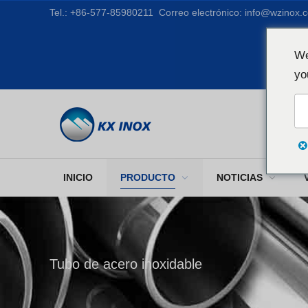
Tel.:
+86-577-85980211
Correo electrónico:
info@wzinox.
We
yo
INICIO
PRODUCTO
NOTICIAS
Tubo de acero inoxidable