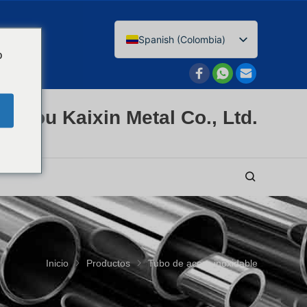
Spanish (Colombia)
o
English
Afrikaans
Arabic
nzhou Kaixin Metal Co., Ltd.
Bengali
Catalan
Chinese
French
Dutch (Belgium)
Dutch
Inicio
Productos
Tubo de acero inoxidable
German
Czech