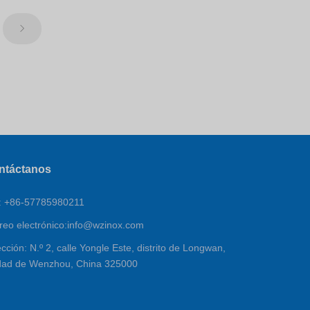
ntáctanos
.: +86-57785980211
reo electrónico:
info@wzinox.com
ección: N.º 2, calle Yongle Este, distrito de Longwan,
dad de Wenzhou, China 325000