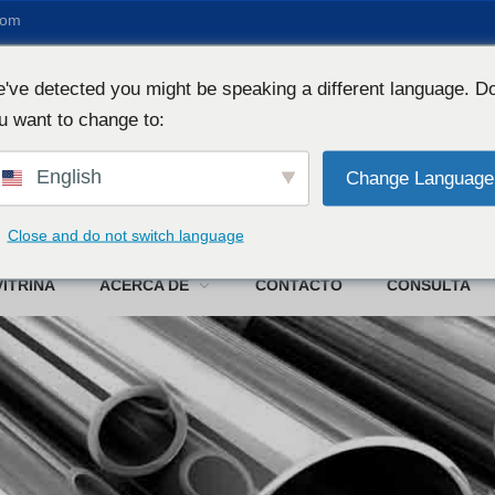
com
've detected you might be speaking a different language. D
u want to change to:
English
Change Language
We
Close and do not switch language
VITRINA
ACERCA DE
CONTACTO
CONSULTA