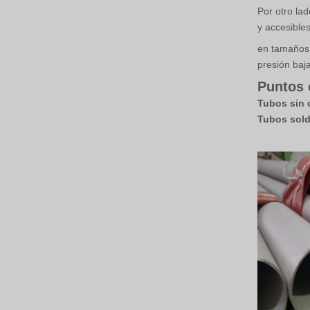
Por otro la
y accesible
en tamaños 
presión baja
Puntos 
Tubos sin 
Tubos sol