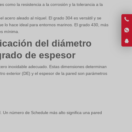
 como la resistencia a la corrosión y la tolerancia a la
Vietnamese
Georgian
 acero aleado al níquel. El grado 304 es versátil y se
que lo hace ideal para entornos marinos. El grado 430, más
Bhojpuri
es mínima.
Moroccan Arabic
icación del diámetro
Korean
 grado de espesor
Nepali
Polish
acero inoxidable adecuado. Estas dimensiones determinan
tro exterior (DE) y el espesor de la pared son parámetros
Ukrainian
Malayalam
Xhosa
. Un número de Schedule más alto significa una pared