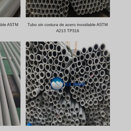
dable ASTM
Tubo sin costura de acero inoxidable ASTM
A213 TP316