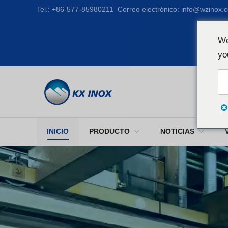
Tel.:
+86-577-85980211
Correo electrónico:
info@wzinox.
We
yo
INICIO
PRODUCTO
NOTICIAS