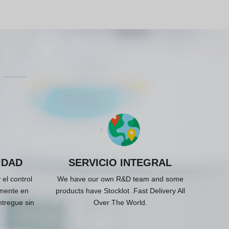
IDAD
SERVICIO INTEGRAL
 el control
We have our own R&D team and some
lmente en
products have Stocklot .Fast Delivery All
ntregue sin
Over The World.