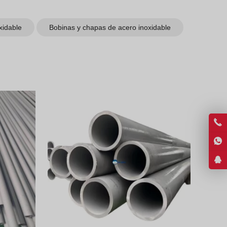
Vietnamese
Georgian
xidable
Bobinas y chapas de acero inoxidable
Bhojpuri
Moroccan Arabic
Korean
Nepali
Polish
Ukrainian
Malayalam
Xhosa