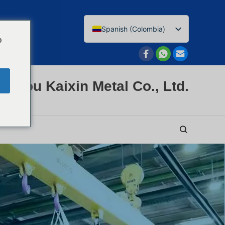
Spanish (Colombia)
o
English
Afrikaans
Arabic
nzhou Kaixin Metal Co., Ltd.
Bengali
Catalan
Chinese
French
Dutch (Belgium)
Dutch
German
Czech