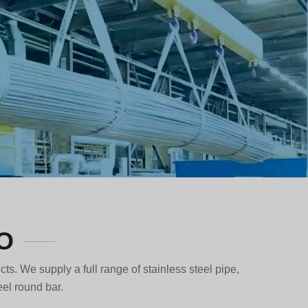
xidable
Greek
Hindi
Japanese
Italian
Portuguese
Spanish (Chile)
Spanish (Argentina)
Persian
Estonian
Albanian
Russian
O
Spanish (Peru)
cts. We supply a full range of stainless steel pipe,
Indonesian
eel round bar.
Thai