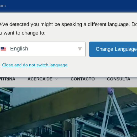
com
've detected you might be speaking a different language. D
u want to change to:
English
Change Language
We
Close and do not switch language
VITRINA
ACERCA DE
CONTACTO
CONSULTA