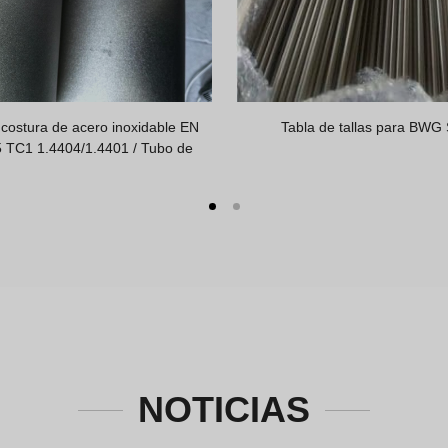
tubos de acero inoxidable ASTM
Carga de tubos sin costura d
A312 TP316L
inoxidable TP304L, comprador d
NOTICIAS