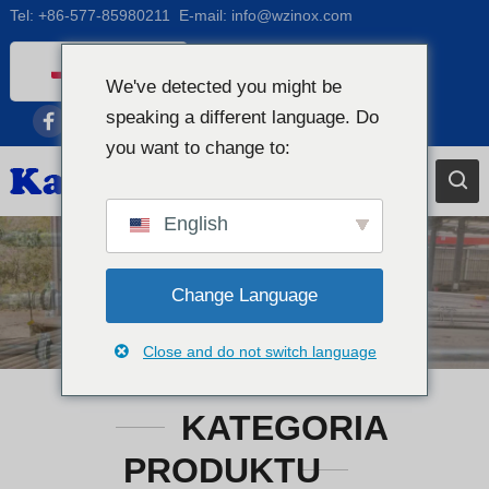
Tel:
+86-577-85980211
E-mail:
info@wzinox.com
Polish
We've detected you might be
English
speaking a different language. Do
Afrikaans
you want to change to:
Arabic
Bengali
English
Catalan
Rury i przewody bez szwu
Chinese
Change Language
ze stali nierdzewnej
French
Close and do not switch language
Dutch (Belgium)
Dutch
KATEGORIA
German
PRODUKTU
Czech