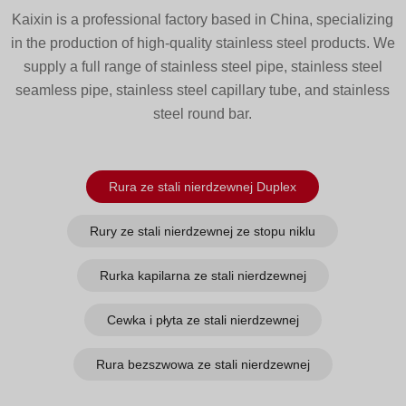
Greek
Kaixin is a professional factory based in China, specializing
Hindi
in the production of high-quality stainless steel products. We
supply a full range of stainless steel pipe, stainless steel
Japanese
seamless pipe, stainless steel capillary tube, and stainless
Italian
steel round bar.
Portuguese
Spanish (Chile)
Rura ze stali nierdzewnej Duplex
Spanish (Colombia)
Spanish (Argentina)
Rury ze stali nierdzewnej ze stopu niklu
Persian
Rurka kapilarna ze stali nierdzewnej
Estonian
Albanian
Cewka i płyta ze stali nierdzewnej
Russian
Rura bezszwowa ze stali nierdzewnej
Spanish (Peru)
Indonesian