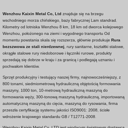
Wenzhou Kaixin Metal Co, Ltd
znajduje się na brzegu
wschodniego morza chińskiego, bazy fabrycznej Lam standrad.
Kilometry od lotniska Wenzhou 8 km, 18 km od dworca kolejowego
Wenzhou, położonego na ziemi i wygodnego transportu Od
momentu powstania skala się rozszerza, głównie produkuje
Rura
bezszwowa ze stali nierdzewnej
, rury sanitarne, kształtki stalowe,
okrągłe stalowe rury niedoborowe i łączniki rurowe, produkty
sprzedają się dobrze w kraju i za granicą i podlegają uznaniu i
pochwałom klientów.
Sprzęt produkcyjny i testujący naszej firmy, najnowocześniejszy, z
800 tonami, siedmiometrową hydrauliczną objętością formowania
maszyny, 1000 ton, 10-metrową hydrauliczną maszyną do
formowania węży, 300-tonową maszyną hydrauliczną, importowaną
automatyczną maszyną do cięcia, maszyną do rysowania, firma
przeszła certyfikację systemu jakości ISO9001: 2008, ścisłe
wdrożenie krajowego standardu GB / T12771-2008.
Wenzhou Kaixin Metal Co, LTD jest wiodącym światowym dostawcą