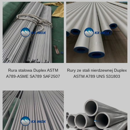
Thai
Vietnamese
Georgian
Bhojpuri
Moroccan Arabic
Korean
Nepali
Rura stalowa Duplex ASTM
Rury ze stali nierdzewnej Duplex
Ukrainian
A789-ASME SA789 SAF2507
ASTM A789 UNS S31803
Malayalam
Xhosa