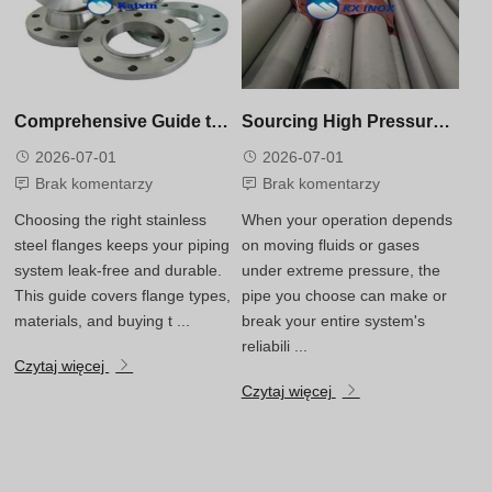
Comprehensive Guide to Stainless Steel Pipe Flanges and Fittings
Sourcing High Pressure Stainless Steel Pipe: Technical Requirements
2026-07-01
2026-07-01
Brak komentarzy
Brak komentarzy
Choosing the right stainless
When your operation depends
steel flanges keeps your piping
on moving fluids or gases
system leak-free and durable.
under extreme pressure, the
This guide covers flange types,
pipe you choose can make or
materials, and buying t ...
break your entire system's
reliabili ...
Czytaj więcej
Czytaj więcej