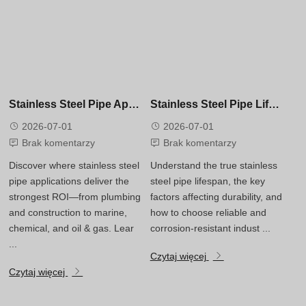
Stainless Steel Pipe Applications: A B2B Buying Guide
Stainless Steel Pipe Lifespan: How Long Will Your Industrial Piping Really Last?
2026-07-01
2026-07-01
Brak komentarzy
Brak komentarzy
Discover where stainless steel
Understand the true stainless
pipe applications deliver the
steel pipe lifespan, the key
strongest ROI—from plumbing
factors affecting durability, and
and construction to marine,
how to choose reliable and
chemical, and oil & gas. Lear
corrosion-resistant indust ...
...
Czytaj więcej
Czytaj więcej