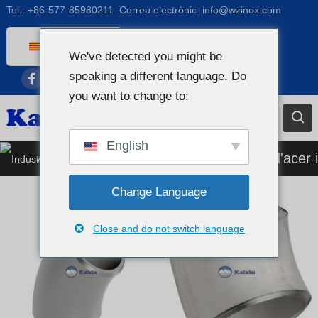
Tel.:
+86-577-85980211
Correu electrònic:
info@wzinox.com
Catalan
We've detected you might be
English
speaking a different language. Do
Afrikaans
you want to change to:
Arabic
Bengali
English
Accessori industrial per a canonades d'acer 
Chinese
French
Change Language
Dutch (Belgium)
Close and do not switch language
Dutch
German
Czech
Greek