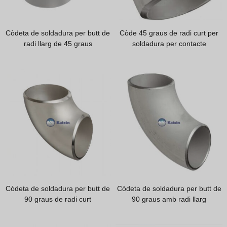
Hindi
Japanese
Còdeta de soldadura per butt de
Còde 45 graus de radi curt per
Italian
radi llarg de 45 graus
soldadura per contacte
Portuguese
Spanish (Chile)
Spanish (Colombia)
Spanish (Argentina)
Persian
Estonian
Albanian
Russian
Còdeta de soldadura per butt de
Còdeta de soldadura per butt de
Spanish (Peru)
90 graus de radi curt
90 graus amb radi llarg
Indonesian
Thai