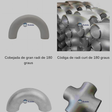
Vietnamese
Georgian
Bhojpuri
Moroccan Arabic
Korean
Nepali
Polish
Cobejada de gran radi de 180
Còdiga de radi curt de 180 graus
graus
Ukrainian
Malayalam
Xhosa