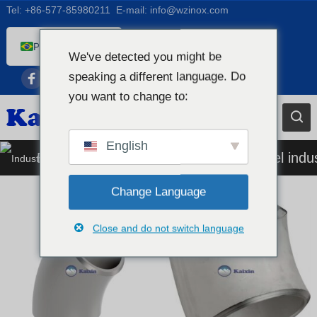
Tel:
+86-577-85980211
E-mail:
info@wzinox.com
Portuguese
We've detected you might be
English
speaking a different language. Do
Afrikaans
you want to change to:
Arabic
Bengali
English
Encaixe de tubulação de aço inoxidável indus
Catalan
Chinese
Change Language
French
Close and do not switch language
Dutch (Belgium)
Dutch
German
Czech