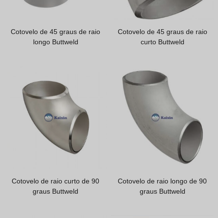
Greek
Hindi
Cotovelo de 45 graus de raio
Cotovelo de 45 graus de raio
Japanese
longo Buttweld
curto Buttweld
Italian
Spanish (Chile)
Spanish (Colombia)
Spanish (Argentina)
Persian
Estonian
Albanian
Russian
Cotovelo de raio curto de 90
Cotovelo de raio longo de 90
Spanish (Peru)
graus Buttweld
graus Buttweld
Indonesian
Thai