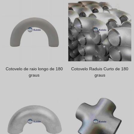
Vietnamese
Georgian
Bhojpuri
Moroccan Arabic
Korean
Nepali
Polish
Cotovelo de raio longo de 180
Cotovelo Raduis Curto de 180
graus
graus
Ukrainian
Malayalam
Xhosa