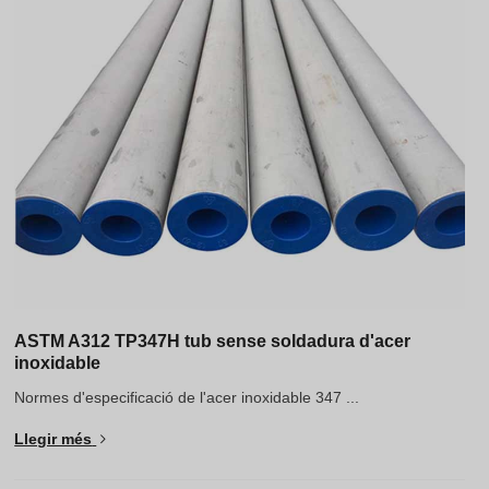
Hindi
Japanese
Italian
Portuguese
Spanish (Chile)
Spanish (Colombia)
Spanish (Argentina)
Persian
Estonian
Albanian
ASTM A312 TP347H tub sense soldadura d'acer
inoxidable
Russian
Normes d'especificació de l'acer inoxidable 347 ...
Spanish (Peru)
Llegir més
Indonesian
Thai