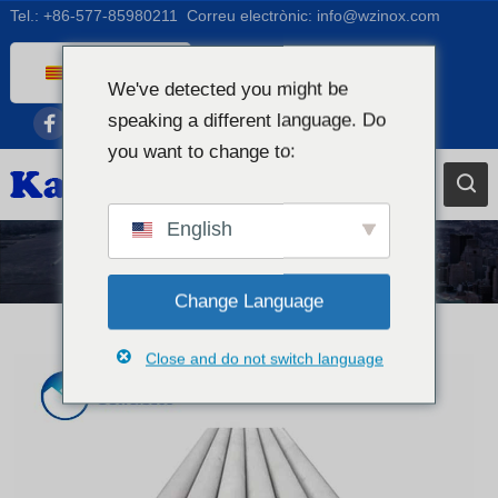
Tel.:
+86-577-85980211
Correu electrònic:
info@wzinox.com
Catalan
We've detected you might be
English
speaking a different language. Do
Afrikaans
you want to change to:
Arabic
Bengali
English
Chinese
Tub d'acer inoxidable
French
Change Language
Dutch (Belgium)
Close and do not switch language
Dutch
German
Czech
Greek