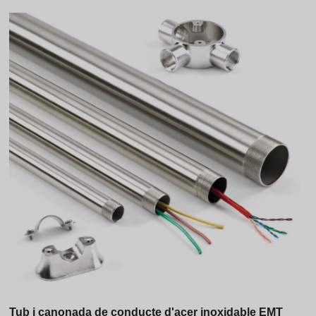
Vietnamese
Georgian
Bhojpuri
Moroccan Arabic
Korean
Nepali
Polish
Ukrainian
Malayalam
Xhosa
Tub i canonada de conducte d'acer inoxidable EMT