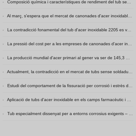
Composició química i característiques de rendiment del tub sense soldadura d'acer inoxidable 2507
Hindi
Japanese
Al març, s'espera que el mercat de canonades d'acer inoxidable 904L acceleri la recuperació de la demanda.
Italian
La contradicció fonamental del tub d'acer inoxidable 2205 es va debilitar com s'esperava per tornar a enfortir-se.
Portuguese
La pressió del cost per a les empreses de canonades d'acer inoxidable soldades continua sent alta.
Spanish (Chile)
Spanish (Colombia)
La producció mundial d'acer primari al gener va ser de 145,3 milions de tones, un descens del 3,31 % interanual.
Spanish (Argentina)
Actualment, la contradicció en el mercat de tubs sense soldadura d'acer inoxidable continua sent que les expectatives són massa ràpides i la realitat massa lenta.
Persian
Estonian
Estudi del comportament de la fissuració per corrosió i estrès de l'acer inoxidable per a centrals nuclears en aigua a alta temperatura i alta pressió
Albanian
Aplicació de tubs d'acer inoxidable en els camps farmacèutic i biotecnològic
Russian
Tub especialment dissenyat per a entorns corrosius exigents – tub d'acer inoxidable superaustenític 904L
Spanish (Peru)
Indonesian
Thai