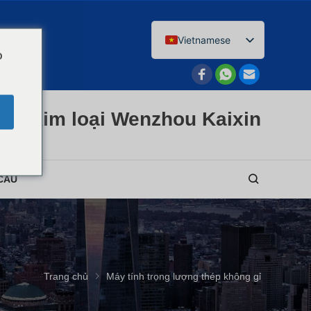
Vietnamese
o
English
Afrikaans
Arabic
HH Kim loại Wenzhou Kaixin
Bengali
Catalan
Chinese
CẦU
French
Dutch (Belgium)
Dutch
German
Trang chủ
Máy tính trọng lượng thép không gỉ
Czech