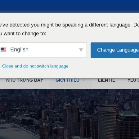
've detected you might be speaking a different language. D
u want to change to:
English
Change Language
Công ty TN
Close and do not switch language
KHU TRƯNG BÀY
GIỚI THIỆU
LIÊN HỆ
YÊU 