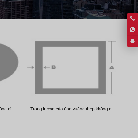
Greek
Hindi
Japanese
Italian
Portuguese
Spanish (Chile)
Spanish (Colombia)
Spanish (Argentina)
Persian
Estonian
Albanian
ông gỉ
Trọng lượng của ống vuông thép không gỉ
Russian
Spanish (Peru)
Indonesian