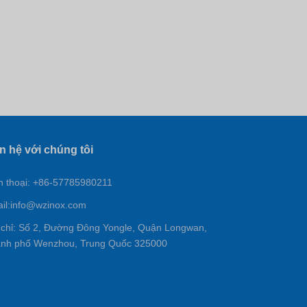
n hệ với chúng tôi
n thoại: +86-57785980211
il:
info@wzinox.com
 chỉ: Số 2, Đường Đông Yongle, Quận Longwan,
nh phố Wenzhou, Trung Quốc 325000