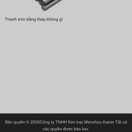
Greek
Hindi
Thanh tròn bằng thép không gỉ
Japanese
Italian
Portuguese
Spanish (Chile)
Spanish (Colombia)
Spanish (Argentina)
Persian
Estonian
Albanian
Russian
Spanish (Peru)
Bản quyền © 2026
Công ty TNHH Kim loại Wenzhou Kaixin
Tất cả
các quyền được bảo lưu.
Indonesian