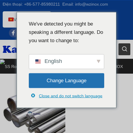
Điện thoại:
+86-577-85980211
Email:
info@wzinox.com
Vietnamese
We've detected you might be
English
speaking a different language. Do
Afrikaans
you want to change to:
Arabic
Bengali
English
Thanh tròn bằng thép không gỉ
Catalan
Chinese
Change Language
French
Close and do not switch language
Dutch (Belgium)
Dutch
German
Czech