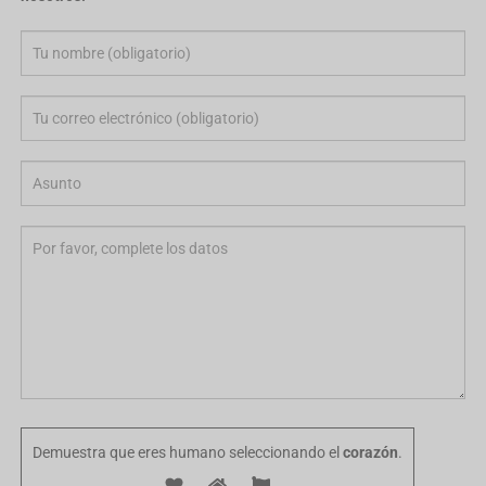
Vietnamese
Georgian
Bhojpuri
Moroccan Arabic
Korean
Nepali
Polish
Ukrainian
Malayalam
Xhosa
Demuestra que eres humano seleccionando el
corazón
.