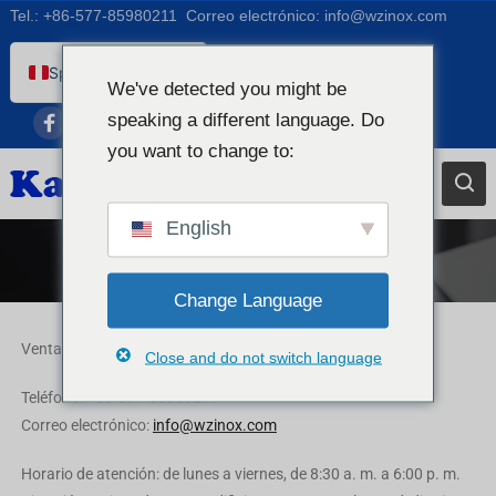
Tel.:
+86-577-85980211
Correo electrónico:
info@wzinox.com
Spanish (Peru)
We've detected you might be
English
speaking a different language. Do
Afrikaans
you want to change to:
Arabic
Bengali
English
Catalan
Contáctenos
Chinese
Change Language
French
Ventas
y Desarrollo Comercial
Close and do not switch language
Dutch (Belgium)
Teléfono: +86-577-85980211
Dutch
Correo electrónico:
info@wzinox.com
German
Czech
Horario de atención: de lunes a viernes, de 8:30 a. m. a 6:00 p. m.