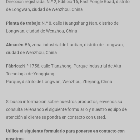
Dirección registrada: N.º 2, Edificio 15, East Yongle Road, distrito
Greek
de Longwan, ciudad de Wenzhou, China
Hindi
Planta de trabajo:
N.º 8, calle Huangshang Nan, distrito de
Japanese
Longwan, ciudad de Wenzhou, China
Italian
Almacén:
B6, zona industrial de Lantian, distrito de Longwan,
Portuguese
ciudad de Wenzhou, China
Spanish (Chile)
Spanish (Colombia)
Fábrica:
N.º 1758, calle Tianzhong, Parque Industrial de Alta
Tecnología de Yonggiang
Spanish (Argentina)
Parque, distrito de Longwan, Wenzhou, Zhejiang, China
Persian
Estonian
Si busca información sobre nuestros productos, envíenos su
Albanian
consulta rellenando el siguiente formulario y nuestro equipo de
atención al cliente se pondrá en contacto con usted.
Russian
Indonesian
Utilice el siguiente formulario para ponerse en contacto con
Thai
nosotros: