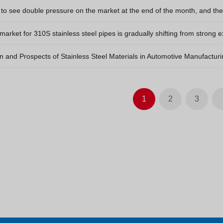
to see double pressure on the market at the end of the month, and the sp
market for 310S stainless steel pipes is gradually shifting from strong e
on and Prospects of Stainless Steel Materials in Automotive Manufactur
1
2
3