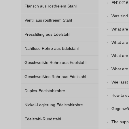
EN10216-5
Flansch aus rostfreiem Stahl
Was sind
Ventil aus rostfreiem Stahl
What are 
Pressfitting aus Edelstahl
What are 
Nahtlose Rohre aus Edelstahl
What are 
Geschweißte Rohre aus Edelstahl
What are 
Geschweißtes Rohr aus Edelstahl
Wie lässt
Duplex-Edelstahlrohre
How to ev
Nickel-Legierung Edelstahlrohre
Gegenwärt
Edelstahl-Rundstahl
nicht stabil.
The suppl