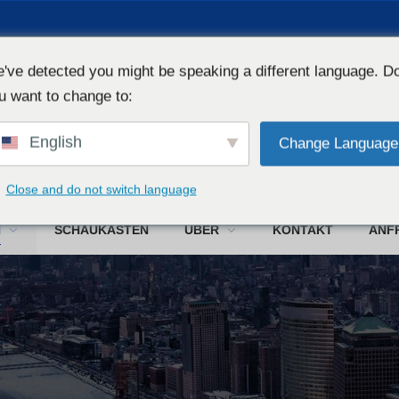
've detected you might be speaking a different language. D
u want to change to:
English
Change Language
W
Close and do not switch language
N
SCHAUKASTEN
ÜBER
KONTAKT
ANF