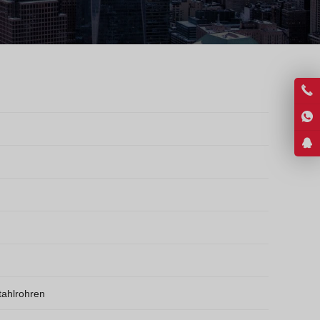
Hindi
Japanese
Italian
Portuguese
Spanish (Chile)
Spanish (Colombia)
Spanish (Argentina)
Persian
Estonian
Albanian
Russian
Spanish (Peru)
Indonesian
tahlrohren
Thai