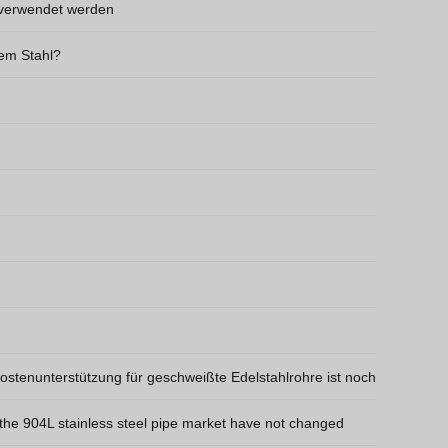
e verwendet werden
Vietnamese
Georgian
em Stahl?
Bhojpuri
Moroccan Arabic
Korean
Nepali
Polish
Ukrainian
Malayalam
Xhosa
stenunterstützung für geschweißte Edelstahlrohre ist noch
f the 904L stainless steel pipe market have not changed