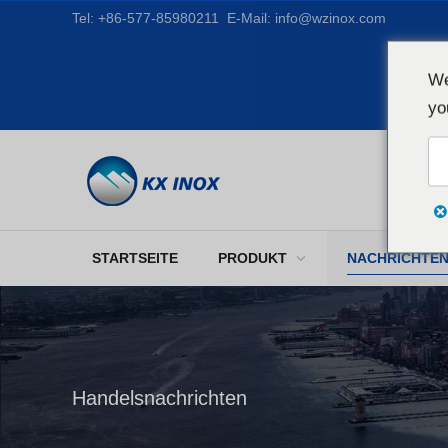
Tel:
+86-577-85980211
E-Mail:
info@wzinox.com
We
yo
STARTSEITE
PRODUKT
NACHRICHTE
Handelsnachrichten