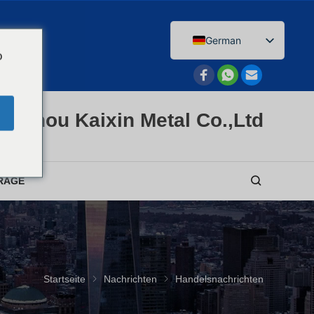
German
o
English
Afrikaans
Arabic
enzhou Kaixin Metal Co.,Ltd
Bengali
Catalan
Chinese
RAGE
French
Dutch (Belgium)
Dutch
Czech
Startseite
Nachrichten
Handelsnachrichten
Greek