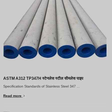
Greek
Hindi
Japanese
Italian
Portuguese
Spanish (Chile)
Spanish (Colombia)
Spanish (Argentina)
Persian
Estonian
ASTM A312 TP347H स्टेनलेस स्टील सीमलेस पाइप
Albanian
Specification Standards of Stainless Steel 347 ...
Russian
Read more
Spanish (Peru)
Indonesian