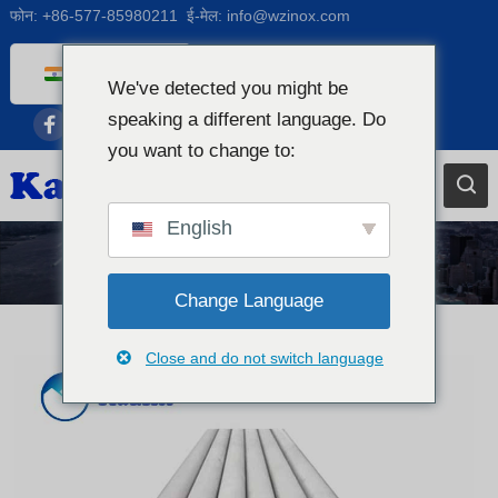
फोन:
+86-577-85980211
ई-मेल:
info@wzinox.com
Bhojpuri
We've detected you might be
English
speaking a different language. Do
Afrikaans
you want to change to:
Arabic
Bengali
English
Catalan
स्टेनलेस स्टील के पाइप
Chinese
Change Language
French
Close and do not switch language
Dutch (Belgium)
Dutch
German
Czech