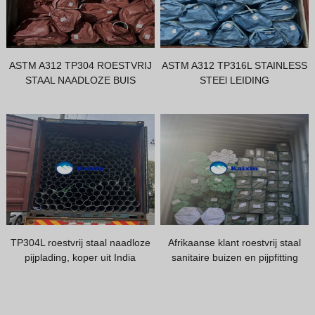
Vietnamese
Georgian
Bhojpuri
ASTM A312 TP304 ROESTVRIJ
ASTM A312 TP316L STAINLESS
STAAL NAADLOZE BUIS
STEEl LEIDING
Moroccan Arabic
Korean
Nepali
Polish
Ukrainian
Malayalam
Xhosa
TP304L roestvrij staal naadloze
Afrikaanse klant roestvrij staal
pijplading, koper uit India
sanitaire buizen en pijpfitting
laden