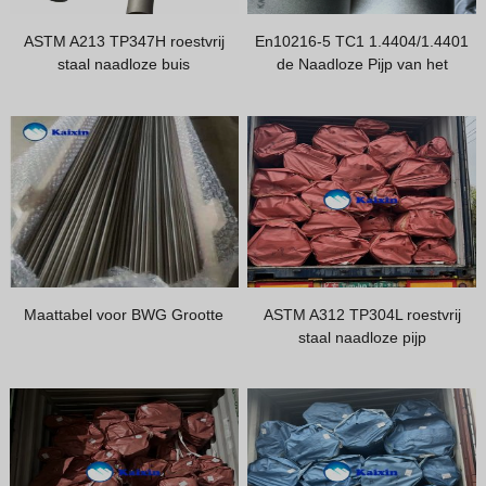
Hindi
ASTM A213 TP347H roestvrij
En10216-5 TC1 1.4404/1.4401
Japanese
staal naadloze buis
de Naadloze Pijp van het
Italian
roestvrij staal/Tp316/316L
Roestvrij staalpijplading en
Portuguese
Pakage
Spanish (Chile)
Spanish (Colombia)
Spanish (Argentina)
Persian
Estonian
Maattabel voor BWG Grootte
ASTM A312 TP304L roestvrij
Albanian
staal naadloze pijp
Russian
Spanish (Peru)
Indonesian
Thai