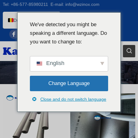
Tel:
+86-577-85980211
E-mail:
info@wzinox.com
Dutch (Belgium)
We've detected you might be
English
speaking a different language. Do
Afrikaans
you want to change to:
Arabic
Bengali
English
Catalan
Showcase
Chinese
Change Language
French
Close and do not switch language
Dutch
German
Czech
Greek