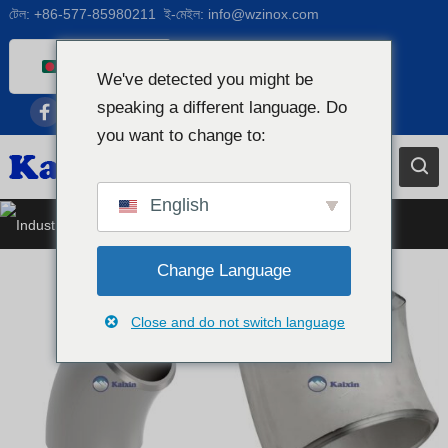
টেল:
+86-577-85980211
ই-মেইল:
info@wzinox.com
Bengali
We've detected you might be
English
speaking a different language. Do
Afrikaans
you want to change to:
Arabic
Catalan
English
শিল্পায়িত স্টেইনলেস স্টীল পাইপ ফিটিং
Chinese
French
Change Language
Dutch (Belgium)
Close and do not switch language
Dutch
German
Czech
Greek