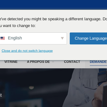
've detected you might be speaking a different language. D
u want to change to:
English
Change Language
W
Close and do not switch language
VITRINE
A PROPOS DE
CONTACT
DEMANDE
t