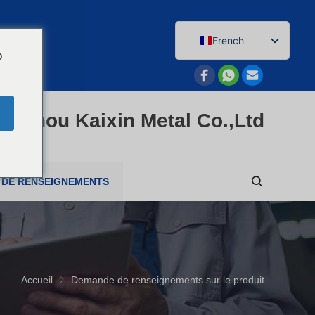
French
o
English
Afrikaans
Arabic
enzhou Kaixin Metal Co.,Ltd
Bengali
Catalan
Chinese
 DE RENSEIGNEMENTS
Dutch (Belgium)
Dutch
German
Czech
Accueil
Demande de renseignements sur le produit
Greek