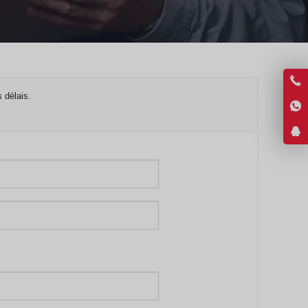
Hindi
Japanese
Italian
Portuguese
Spanish (Chile)
 délais.
Spanish (Colombia)
Spanish (Argentina)
Persian
Estonian
Albanian
Russian
Spanish (Peru)
Indonesian
Thai