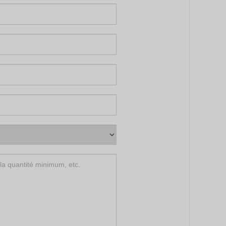
Vietnamese
Georgian
Bhojpuri
Moroccan Arabic
Korean
Nepali
Polish
Ukrainian
Malayalam
Xhosa