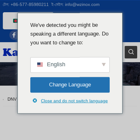
টেল:
+86-577-85980211
ই-মেইল:
info@wzinox.com
Bengali
We've detected you might be
English
speaking a different language. Do
Afrikaans
you want to change to:
Arabic
Catalan
English
Chinese
Tp310S
French
Change Language
Dutch (Belgium)
DNV ASTM A312 TP310S স্টেইনলেস স্টীল সিলহীন পাইপ
Close and do not switch language
Dutch
German
Czech
Greek