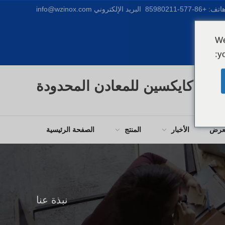
اتف:
+86-577-85980211
البريد الإلكتروني
info@wzinox.com
We
yo
زهو كايكسين للمعادن المحدودة
عرض
الأخبار
المنتج
الصفحة الرئيسية
نبذة عنا