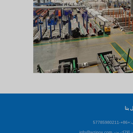
 بنا
577859802
د الإلكتروني
info@wzinox.com