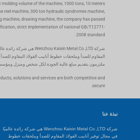
c molding volume of the machine, 1000 tons, 10 meters
Vietnamese
se reel machine, 300 ton hydraulic syndromes machine,
Georgian
ng machine, drawing machine, the company has passed
Bhojpuri
fication, strict implementation of national GB/T12771-
2008 standard.
Moroccan Arabic
Korean
شركة enzhou Kaixin Metal Co.,LTD
المقاوم للصدأ وملحقات خطوط أنابيب الفولاذ المقاوم للصدأ.
Nepali
ملتزمون بتقديم سلع عالية الجودة لكل شخص ومنزل ومؤسس
Polish
roducts, solutions and services are both competitive and
Ukrainian
secure.
Malayalam
Xhosa
نبذة عنا
شركة Wenzhou Kaixin Metal Co.,LTD هي شركة رائدة عالميًا
في مجال توفير أنابيب الفولاذ المقاوم للصدأ وملحقات خطوط