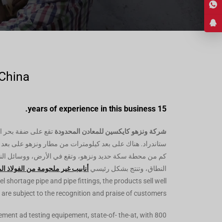
Hindi
Japanese
Italian
Portuguese
Spanish (Chile)
 China
Spanish (Colombia)
Spanish (Argentina)
15 years of experience in this business.
Persian
شركة ونزهو كايكسين للمعادن المحدودة
تقع على ضفة بحر ا
Estonian
Albanian
كم من محطة سكة حديد ونزهو، وتقع في الأرض، ووسائل النقل
Russian
النطاق، وتنتج بشكل رئيسي
أنابيب غير ملحومة من الفولاذ ال
l shortage pipe and pipe fittings, the products sell well
Spanish (Peru)
re subject to the recognition and praise of customers.
Indonesian
Thai
ent ad testing equipement, state-of- the-at, with 800