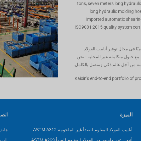
tons, seven meters long hydrauli
long hydraulic molding ho
imported automatic sheari
ISO9001:2015 quality system certi
W هي شركة رائدة عالميًا في مجال توفير أنابيب الفولاذ
 مع حلول متكاملة عبر المحلية - نحن
ة من أجل عالم ذكي ومتصل بالكامل.
Kaixin’s end-to-end portfolio of p
الميزة
اتصل
أنابيب الفولاذ المقاوم للصدأ غير الملحومة ASTM A312
هاتف:+86+-11
أنبوب غير ملحوم من الفولاذ المقاوم للصدأ ASTM A269
البري