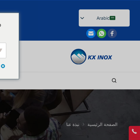
Arabic
o
English
Afrikaans
Bengali
Catalan
Chinese
French
Dutch (Belgium)
Dutch
German
Czech
الصفحة الرئيسية
نبذة عنا
Greek