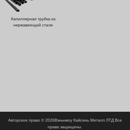
Greek
Hindi
Капиллярная трубка из
Japanese
нержавеющей стали
Italian
Portuguese
Spanish (Chile)
Spanish (Colombia)
Spanish (Argentina)
Persian
Estonian
Albanian
Spanish (Peru)
Indonesian
Авторское право © 2026
Вэньчжоу Кайсинь Металл ЛТД
Все
права защищены.
Thai