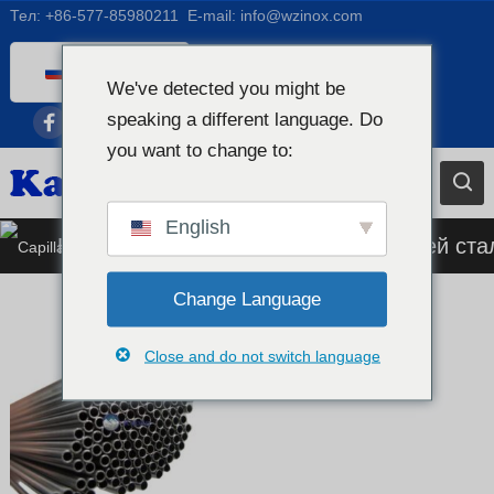
Тел:
+86-577-85980211
E-mail:
info@wzinox.com
Russian
We've detected you might be
English
speaking a different language. Do
Afrikaans
you want to change to:
Arabic
Bengali
English
Капиллярная трубка из нержавеющей ста
Catalan
Chinese
Change Language
French
Close and do not switch language
Dutch (Belgium)
Dutch
German
Czech