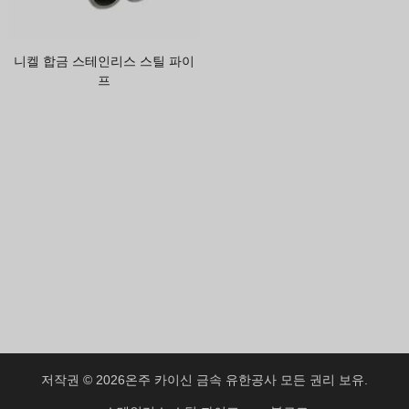
Greek
Hindi
니켈 합금 스테인리스 스틸 파이
Japanese
프
Italian
Portuguese
Spanish (Chile)
Spanish (Colombia)
Spanish (Argentina)
Persian
Estonian
Albanian
Russian
Spanish (Peru)
저작권 © 2026
온주 카이신 금속 유한공사
모든 권리 보유.
Indonesian