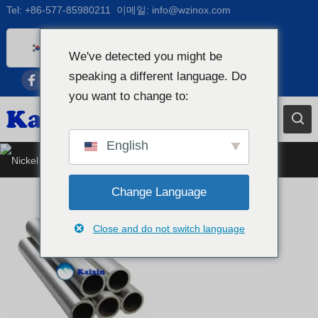
Tel:
+86-577-85980211
이메일:
info@wzinox.com
Korean
We've detected you might be
English
speaking a different language. Do
Afrikaans
you want to change to:
Arabic
Bengali
English
니켈 합금 스테인리스 스틸 파이프
Catalan
Chinese
Change Language
French
Close and do not switch language
Dutch (Belgium)
Dutch
German
Czech