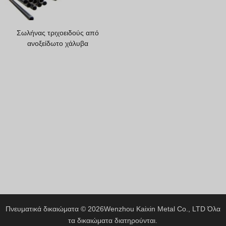
Hindi
Japanese
Σωλήνας τριχοειδούς από
Italian
ανοξείδωτο χάλυβα
Portuguese
Spanish (Chile)
Spanish (Colombia)
Spanish (Argentina)
Persian
Estonian
Albanian
Russian
Spanish (Peru)
Indonesian
Πνευματικά δικαιώματα © 2026
Wenzhou Kaixin Metal Co., LTD
Όλα
τα δικαιώματα διατηρούνται.
Thai