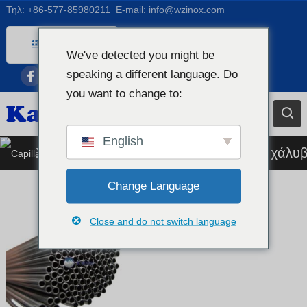
Τηλ:
+86-577-85980211
E-mail:
info@wzinox.com
Greek
We've detected you might be
English
speaking a different language. Do
Afrikaans
you want to change to:
Arabic
Bengali
English
Σωλήνας τριχοειδούς από ανοξείδωτο χάλυ
Catalan
Chinese
Change Language
French
Close and do not switch language
Dutch (Belgium)
Dutch
German
Czech