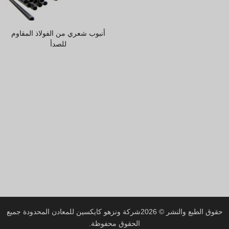
Hindi
Japanese
أنبوب شعري من الفولاذ المقاوم
Italian
للصدأ
Portuguese
Spanish (Chile)
Spanish (Colombia)
Spanish (Argentina)
Persian
Estonian
Albanian
Russian
Spanish (Peru)
Indonesian
حقوق الطبع والنشر © 2026
شركة ونزهو كايكسين للمعادن المحدودة
جميع
الحقوق محفوظة.
Thai