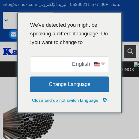
هاتف:
+86-577-85980211
البريد الإلكتروني
info@wzinox.com
Arabic
We've detected you might be
English
speaking a different language. Do
Afrikaans
you want to change to:
Bengali
Catalan
English
أنبوب شعري من الفولاذ المقاوم للصدأ
Chinese
French
Change Language
Dutch (Belgium)
Close and do not switch language
Dutch
German
Czech
Greek